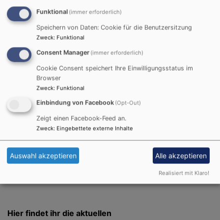
Studienorten und den dortigen Student*innen, fehlt ein
wichtiger Baustein in der Interessensvertretung der
Funktional
(immer erforderlich)
Studierenden. EKs können aber auch ein weiteres
Speichern von Daten: Cookie für die Benutzersitzung
Treffen sein, um sich über alles Mögliche aus der
Zweck
:
Funktional
Landeskirche zu unterhalten.
Consent Manager
(immer erforderlich)
Zudem erhält der Labet pro Teilnehmer*in einen
Cookie Consent speichert Ihre Einwilligungsstatus im
Browser
kleinen Betrag von der Landeskirche, mit dem z.B. das
Zweck
:
Funktional
Landeskonventstreffen finanziert werden können.
Einbindung von Facebook
(Opt-Out)
Zeigt einen Facebook-Feed an.
Für EK-Sprecher gibt es FAQs und eine Vorlage der
Zweck
:
Eingebettete externe Inhalte
Anwesenheitsliste
hier zum Download.
Auswahl akzeptieren
Alle akzeptieren
Realisiert mit Klaro!
Hier findet ihr die aktuellen