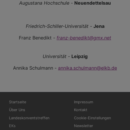
Augustana Hochschule -
Neuendettelsau
Friedrich-Schiller-Universität -
Jena
Franz Benedikt -
franz-benedikt@gmx.net
Universität -
Leipzig
Annika Schulmann -
annika.schulmann@elkb.de
Hauptnavigation
Fußbereichsmenü
Startseite
Impressum
Über Uns
Kontakt
Landeskonventstreffen
Cookie-Einstellungen
EKs
Newsletter