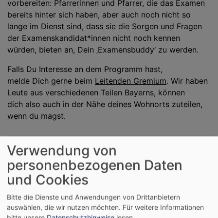
vorbereiten: Pfarrerinnen und Pfarrer, die das Examen
bereits hinter sich haben, aber auch noch nicht so
lange im Dienst sind, dass sie die Sorgen und Fragen
der Examenskandidat*innen nicht noch kennen
würden, bieten an, Dein ‚Examensbuddy‘ zu werden.
Falls Du Interesse an dem Programm hast,
melde Dich gerne beim
Leitenden Gremium
. Wir haben
Leute aus verschiedenen Teilen Bayerns, können
dich also auch in der Nähe deines Wohnorts zuteilen,
wenn du magst.
Verwendung von
Wichtige Information!
personenbezogenen Daten
Auch bei uns hat Corona einiges durcheinander
und Cookies
gebracht. Wir versuchen gerade unsere Listen zu
aktualisieren.
Bitte die Dienste und Anwendungen von Drittanbietern
auswählen, die wir nutzen möchten.
Für weitere Informationen
Es kann also ein bisschen dauern, bis wir einen
bitte unsere
Datenschutzhinweise
lesen.