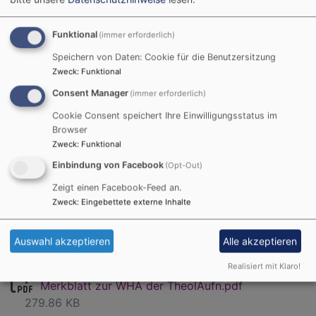
passenden Buddy für euch gefunden habe.
Funktional
(immer erforderlich)
Speichern von Daten: Cookie für die Benutzersitzung
Zweck
:
Funktional
Consent Manager
(immer erforderlich)
Cookie Consent speichert Ihre Einwilligungsstatus im
6. Examen
Browser
Zweck
:
Funktional
Theologische Aufnahmeprüfung
-
Einbindung von Facebook
(Opt-Out)
1. Examen
Zeigt einen Facebook-Feed an.
Zweck
:
Eingebettete externe Inhalte
TAF Terminübersicht 2023-27.pdf
111.51 KB
Termine der Theologischen Aufnahmeprüfung bis 2027
Auswahl akzeptieren
Alle akzeptieren
(Stand:
Juni 2024
)
Realisiert mit Klaro!
Merkblatt zur WHA der TheolAufn.pdf
279.86 KB