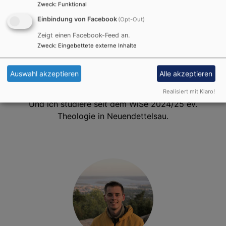
Zweck
:
Funktional
Einbindung von Facebook
(Opt-Out)
Zeigt einen Facebook-Feed an.
Zweck
:
Eingebettete externe Inhalte
Homepage
Auswahl akzeptieren
Alle akzeptieren
Moin ich heiße Lars Helwich,
Realisiert mit Klaro!
Und ich studiere seit dem WiSe 2024/25 ev.
Theologie in Neuendettelsau.